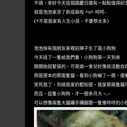
不過，幸好今天這個國慶日還有一點點值得紀
就是泡泡家添了新成員啦 ^o^ 呵呵~
(↑不是我家有人生小孩，不要想太多)
泡泡妹有個朋友家裡前陣子生了窩小狗狗
今天送了一隻給我們養，小狗狗第一天到來
剛開始挺緊張的，可是過一會兒好像就活動自如了
倒是原本的那兩隻貓，看到小狗嚇了一跳，還
笑死我了，到過我家的都知道，我家那兩隻貓
而且，這隻小狗狗，才一個多月大 =,=
可以想像兩隻大貓躡手躡腳跟一隻傻呼呼的小