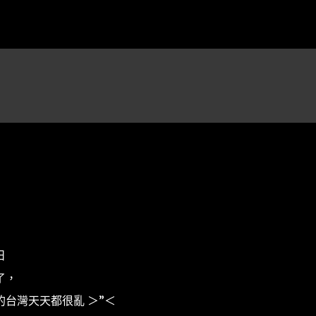
跳到主要內容
日
了，
台灣天天都很亂 ＞”＜