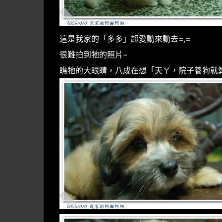
這是我家的「多多」超愛動來動去=,=
很難拍到牠的照片~
瞧牠的大眼睛，八成在想「天ㄚ，院子養狗就