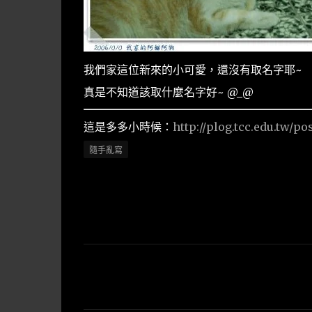
我們家這位新來的小可愛，還沒有取名字耶~
真是不知道該取什麼名字好~ @_@
這是多多小時候：
http://plog.tcc.edu.tw/po
隨手亂寫
留
言