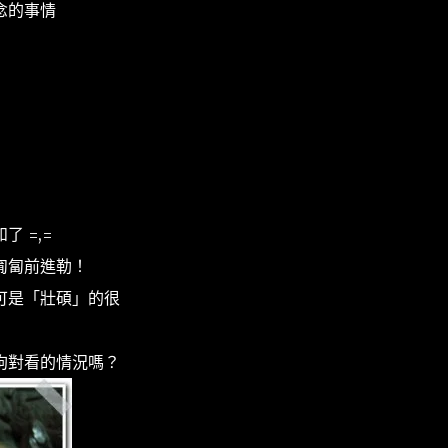
念的事情
 =,=
匍匐前進勒！
可是「壯碩」的很
狗對看的情況嗎？