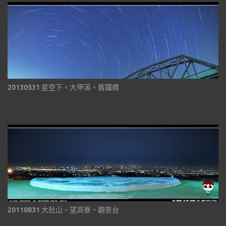
20130531 星空下。大甲溪。舊鐵橋
20110831 大肚山。望高寮。觀景台