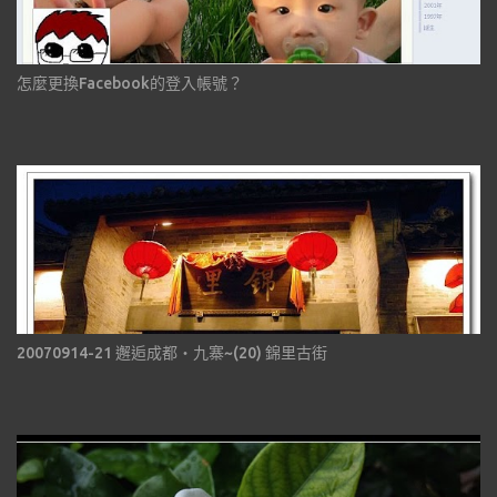
怎麼更換Facebook的登入帳號？
20070914-21 邂逅成都‧九寨~(20) 錦里古街