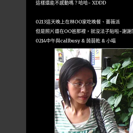
這樣還能不感動嗎？哈哈~ XDDD
0213這天晚上在林OO家吃晚餐、薔薇派
但是照片還在OO爸那裡，就沒法子貼啦~謝謝同
0214中午與callbusy & 蒟蒻乾 & 小喵