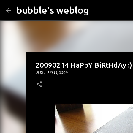
bubble's weblog
20090214 HaPpY BiRtHdAy :)
日期：
2月 15, 2009