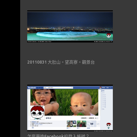
20110831 大肚山。望高寮。觀景台
怎麼更換Facebook的登入帳號？