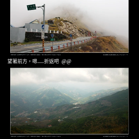
望著前方，嗯.......折返吧 @@