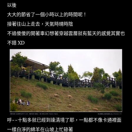
以後
大大的節省了一個小時以上的時間呢！
接著往山上走去，天氣時晴時陰
不過傻傻的開著車幻想著穿越雲層就有藍天的感覺其實也
不錯 XD
呼~~十點多就已經到達清境了耶，一點都不像卡通裡面
一樣白淨的綿羊在山坡上忙碌著