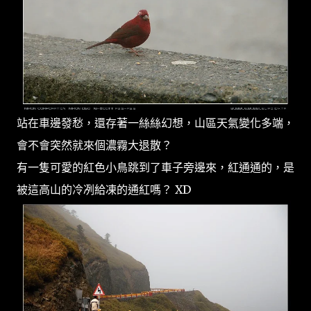
站在車邊發愁，還存著一絲絲幻想，山區天氣變化多端，
會不會突然就來個濃霧大退散？
有一隻可愛的紅色小鳥跳到了車子旁邊來，紅通通的，是
被這高山的冷冽給凍的通紅嗎？ XD