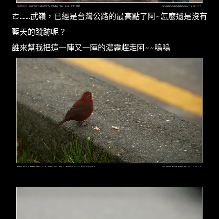
ㄜ.......武嶺，已經是台灣公路的最高點了阿~怎麼還是沒有
藍天的蹤跡呢？
誰來幫我把這一陣又一陣的濃霧趕走阿~~嗚嗚