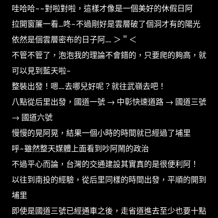
哇哈哈~~對啦對啦，這樣才像是一個美好的休假日阿
拉開窗簾一看...咚~不過剛好是雲層破了個洞才有的陽光
依然是個雲層密布的日子阿.... ＞＂＜
不管不管了，泡泡我的理論不會錯的，只要爬的夠高，就
可以見到藍天啦~
整裝出發！嗯....去哪兒好呢？就往武嶺去吧！
八點從后里出發，國道一號 → 中彰快速道路 → 國道三號
→ 國道六號
慢慢的晃阿晃，結果一個小時的時間就已經過了埔里
呼~雖然整天媒體上面看到吵阿鬧的政治
不過平心而論，台灣的交通建設其實真的是很便利阿！
以往到南投的經驗，從后里同樣的時間出發，平順的開到
埔里
即使是國道三號已經通車之後，走省道進去至少也要十點