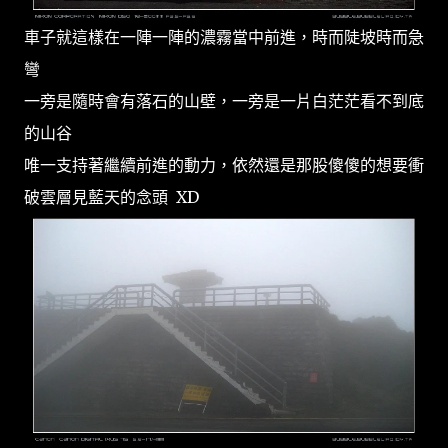
車子就這樣在一陣一陣的濃霧當中前進，時而陡坡時而急
彎
一旁是隨時會有落石的山壁，一旁是一片白茫茫看不到底
的山谷
唯一支持著繼續前進的動力，依然還是那股傻傻的想要衝
破雲層見藍天的念頭 XD