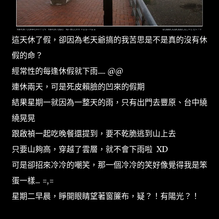
這天休了假，卻因為老天爺搞的我苦思是不是真的沒有休
假的命？
經常性的每逢休假就下雨..... @@
連休兩天，可是死皮賴臉的凹來的假期
結果星期一就因為一整天的雨，只有出門去豐原、台中繞
繞晃晃
跟啟禎一起吃晚餐還提到，要不乾脆逃到山上去
只要山夠高，穿越了雲層，就不會下雨啦 XD
可是卻招來冷冷的嘲笑，那一個冷冷的笑好像覺得我是笨
蛋一樣... =,=
星期二早晨，睜開眼睛望著窗簾布，疑？！有陽光？！