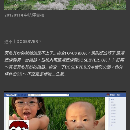
20120114 中坑坪賞梅
連不上DC SERVER？
莫名其妙的就給他連不上了... 檢查FG400也OK，規則都放行了 遠端
連線到另一台機器，從校內再遠端連線到DC SERVER...OK！？ 好阿
～真是莫名其妙的機器... 檢查一下DC SERVER的本機防火牆，例外
條件也OK～ 不然是怎樣啦.....生氣...