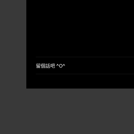
留個話吧 ^O^
張
貼
留
言