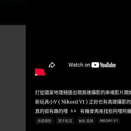
打從國家地理頻道出現高速攝影的串場影片開
新玩具小V ( Nikon1 V1 ) 正好也有高
真的挺有趣的哩 ^^ 有機會再來找些阿哩阿雜
NIKON1 V1
高速攝影
隨手亂寫
BEE 蜜蜂