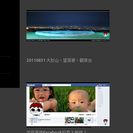
20110831 大肚山。望高寮。觀景台
怎麼更換Facebook的登入帳號？