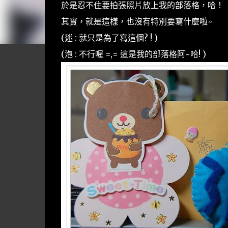
於是忍不住要拍張照片放上我的部落格，哈！
其實，就是這樣，也沒有特別要寫什麼啦~
(迷 : 就只是為了寫這個? ! )
(泡 : 不行喔 =,= 這是我的部落格阿~哈! )