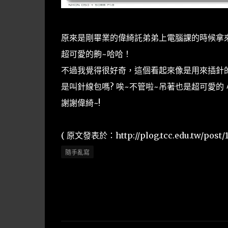
原來是剛畢業的偉綺託弟弟上電腦課的時候拿
超可愛的齁~哈哈！
不過我覺得很好奇，這個看起來像是用來插針
是叫針線包嗎? 唉~不管啦~吊著也是超可愛的 ^
謝謝偉綺~!
( 原文發表於：http://plog.tcc.edu.tw/post/12
隨手亂寫