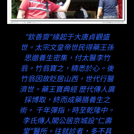
“欽善齋”緣起于大唐貞觀盛
世。太宗文皇帝世民得藥王孫
思邈養生密集，付太醫李竹
翁。竹翁寶之，精悉於心。後
竹翁因故貶居山西，世代行醫
濟世。藥王寶典經 歷代傳人廣
採博取，終而成藥膳養生之
術。 千年彈指，時至乾隆中。
李氏傳人閣公居京城設“仁壽
堂”醫所。往就診者，多不具