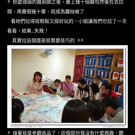
↑ 把處理過的繭剝開之後，疊上幾十個繭包然後在去拉
開，再疊個幾十層，就成為蠶絲被了
看她們拉得挺輕鬆又挺好玩的，小姐讓我們也拉了一次
看看，結果...失敗！
其實拉這個還是挺需要技巧的 ^^
↑ 接著就是參觀商品了，這個部份我沒有什麼興趣，聽