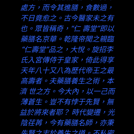
處方，而令其進膳，食數過，
不日竟愈之。古今醫家未之有
也。眾皆稱奇，“仁 壽堂”即以
藥膳名京華。乾隆帝聞之親臨
“仁壽堂”品之，大悅。旋招李
氏入宮傳侍于皇家，倚此得享
天年八十又八為歷代帝王之最
高壽者。夫藥膳養生之術，本
濟 世之方。今大內，以一己而
薄蒼生。豈不有悖于先賢，無
益於將來者耶？ 時代變遷，光
陰荏苒，今有藥膳名師，亦秉
先賢之志於養生之道。不私密