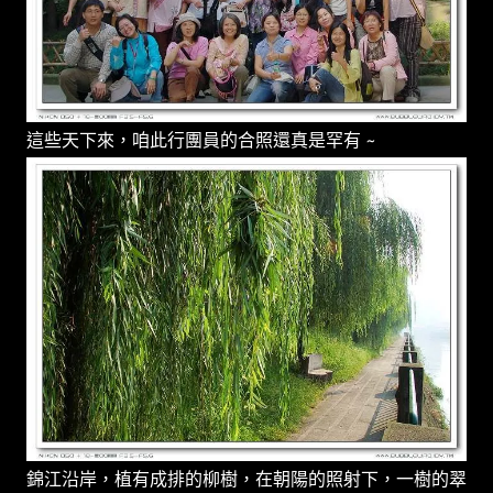
這些天下來，咱此行團員的合照還真是罕有 ~
錦江沿岸，植有成排的柳樹，在朝陽的照射下，一樹的翠