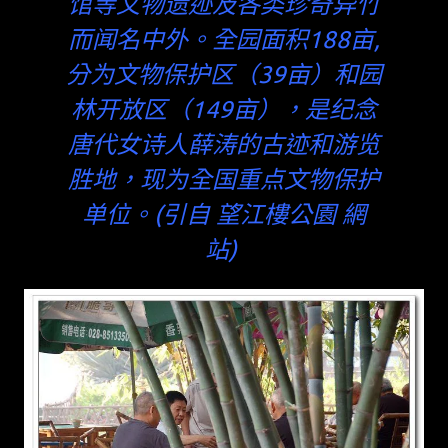
馆等文物遗迹及各类珍奇异竹
而闻名中外。全园面积188亩,
分为文物保护区（39亩）和园
林开放区（149亩），是纪念
唐代女诗人薛涛的古迹和游览
胜地，现为全国重点文物保护
单位。(引自 望江樓公園 網
站)