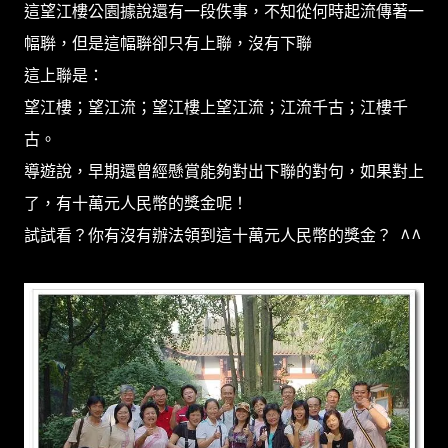
這望江樓公園據說還有一段佚事，不知從何時起流傳著一
幅聨，但是這幅聨卻只有上聯，沒有下聯
這上聯是：
望江樓；望江流；望江樓上望江流；江流千古；江樓千
古。
導遊說，早期還曾經懸賞能夠對出下聯的對句，如果對上
了，有十萬元人民幣的獎金呢！
試試看？你有沒有辦法領到這十萬元人民幣的獎金？ ^^