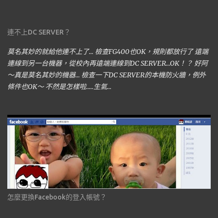
連不上DC SERVER？
莫名其妙的就給他連不上了... 檢查FG400也OK，規則都放行了 遠端
連線到另一台機器，從校內再遠端連線到DC SERVER...OK！？ 好阿
～真是莫名其妙的機器... 檢查一下DC SERVER的本機防火牆，例外
條件也OK～ 不然是怎樣啦.....生氣...
怎麼更換Facebook的登入帳號？