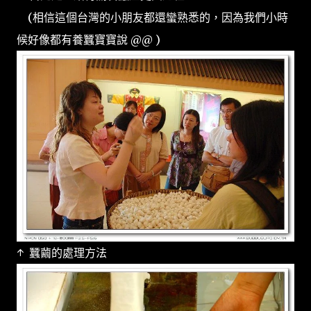
(相信這個台灣的小朋友都還蠻熟悉的，因為我們小時
候好像都有養蠶寶寶說 @@ )
↑ 蠶繭的處理方法