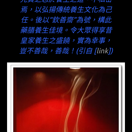
焉，以弘揚傳統養生文化為己
任。後以“欽善齋”為號，構此
藥膳養生佳境。令大眾得享昔
皇家養生之盛饒，實為幸事，
豈不善哉，善哉！(引自 [
link
])