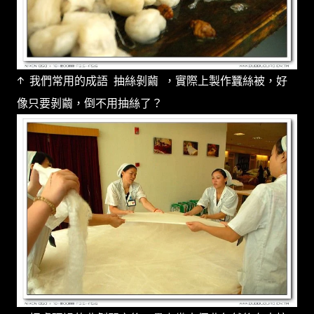
↑ 我們常用的成語 抽絲剝繭 ，實際上製作蠶絲被，好
像只要剝繭，倒不用抽絲了？