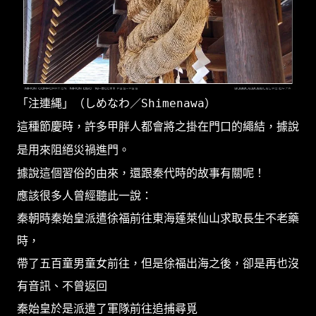
「注連縄」（しめなわ／Shimenawa）
這種節慶時，許多甲胖人都會將之掛在門口的繩結，據說
是用來阻絕災禍進門。
據說這個習俗的由來，還跟秦代時的故事有關呢！
應該很多人曾經聽此一說：
秦朝時秦始皇派遣徐福前往東海蓬萊仙山求取長生不老藥
時，
帶了五百童男童女前往，但是徐福出海之後，卻是再也沒
有音訊、不曾返回
秦始皇於是派遣了軍隊前往追捕尋覓