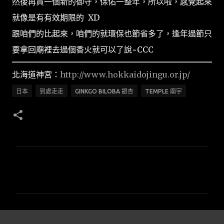
然後再買一個新的御守，保佑一整年，所以啦，感覺起來
就像是有有效期限的 XD
跟咱們的比起來，咱們的就環保也節省多了，逢年過節只
要拿回廟裡去過個香火就可以了說~CCC
北海道神宮：
http://www.hokkaidojingu.or.jp/
日本
到處走走
GINKGO BILOBA 銀杏
TEMPLE 廟宇
留
言