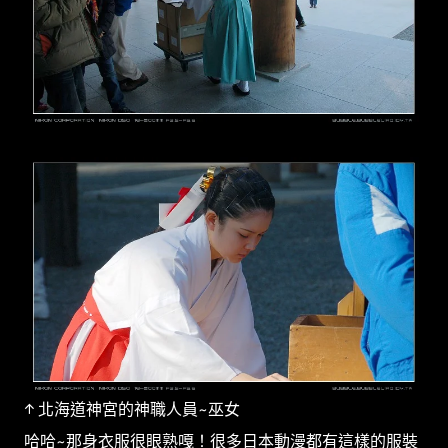
↑ 北海道神宮的神職人員~巫女
哈哈~那身衣服很眼熟嘎！很多日本動漫都有這樣的服裝