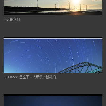
平凡的落日
20130531 星空下。大甲溪。舊鐵橋