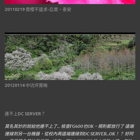
20110219 賞櫻不遠求-后里。泰安
20120114 中坑坪賞梅
連不上DC SERVER？
莫名其妙的就給他連不上了... 檢查FG400也OK，規則都放行了 遠端
連線到另一台機器，從校內再遠端連線到DC SERVER...OK！？ 好阿