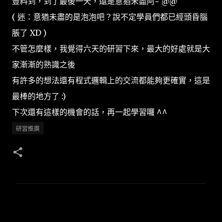
豈料到，到了最後一天，還是意猶未盡阿~ @@
( 迷：意猶未盡的是泡泡吧？說不定學員們都已經頭昏腦
脹了 XD )
不管怎麼樣，我覺得六天的研習下來，最大的好處就是大
家漸漸的熟識之後
有許多的想法還有程式邏輯上的交流都能夠更確實，這是
最棒的地方了 :)
下次還有這樣的機會的話，再一起學習囉 ^^
研習推廣
留
言