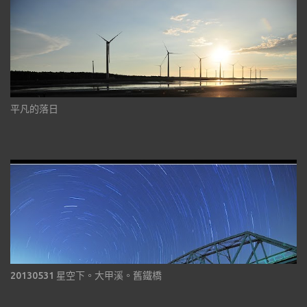
平凡的落日
20130531 星空下。大甲溪。舊鐵橋