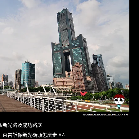
雅區新光路及成功路底
直告訴你新光碼頭怎麼走 ^^