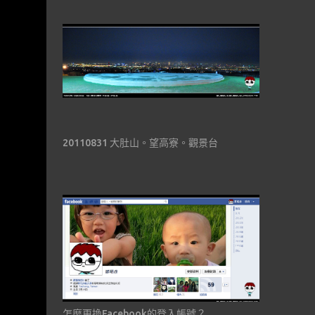
20110831 大肚山。望高寮。觀景台
怎麼更換Facebook的登入帳號？