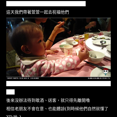
接到電話、收到帖子的時候，都很替他高興
這天我們帶著萱萱一起去祝福他們
不過萱萱可沒有那麼給面子，哪能乖乖的坐上一頓飯阿？
@@
後來沒辦法待到敬酒、送客，就只得先離開嚕
相信老朋友不會在意、也能體諒(到時候他們自然就懂了
XD 哈~)