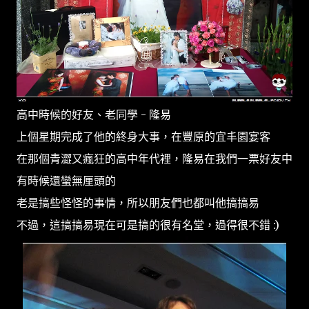
高中時候的好友、老同學 - 隆易
上個星期完成了他的終身大事，在豐原的宜丰園宴客
在那個青澀又瘋狂的高中年代裡，隆易在我們一票好友中
有時候還蠻無厘頭的
老是搞些怪怪的事情，所以朋友們也都叫他搞搞易
不過，這搞搞易現在可是搞的很有名堂，過得很不錯 :)