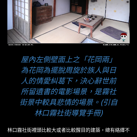
屋內左側壁面上之「花岡兩」
為花岡為擺脫周旋於族人與日
人的情愛糾葛下，決心辭世前
所留遺書的電影場景，是霧社
街景中較具悲情的場景。(引自
林口霧社街導覽手冊)
林口霧社街裡頭比較大或者比較醒目的建築，總有絡繹不