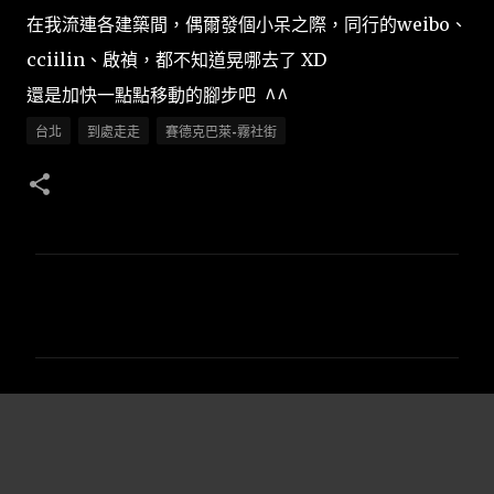
在我流連各建築間，偶爾發個小呆之際，同行的weibo、
cciilin、啟禎，都不知道晃哪去了 XD
還是加快一點點移動的腳步吧 ^^
台北
到處走走
賽德克巴萊-霧社街
留
言