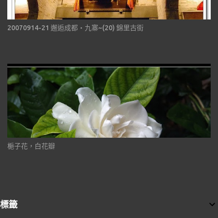
20070914-21 邂逅成都‧九寨~(20) 錦里古街
梔子花，白花瓣
標籤