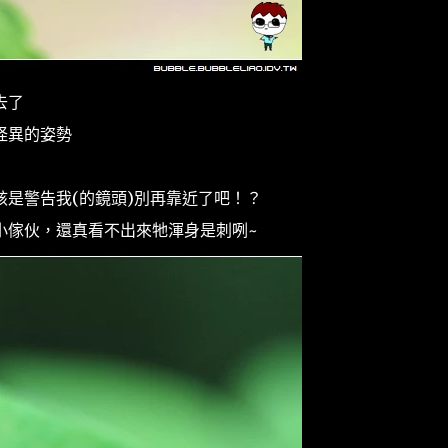
去了
怪異的姿勢
是警告我(的鏡頭)別再靠近了吧！？
小傢伙，還真看不出來牠渾身是刺咧~