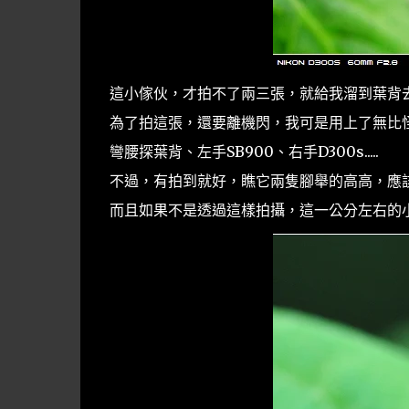
這小傢伙，才拍不了兩三張，就給我溜到葉背
為了拍這張，還要離機閃，我可是用上了無比
彎腰探葉背、左手SB900、右手D300s.....
不過，有拍到就好，瞧它兩隻腳舉的高高，應該
而且如果不是透過這樣拍攝，這一公分左右的