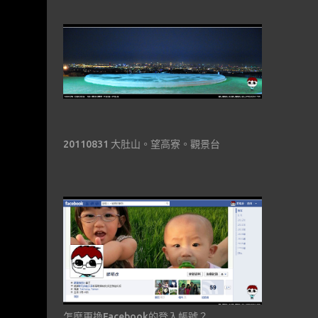
20110831 大肚山。望高寮。觀景台
怎麼更換Facebook的登入帳號？