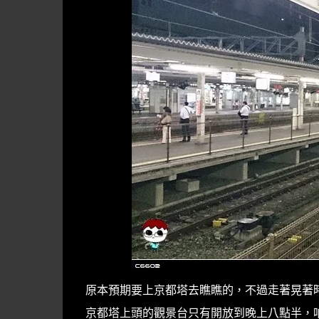
原本預期要上京都塔去瞧瞧的，不過走著晃著
京都塔上頭的觀景台只有開放到晚上八點半，咱