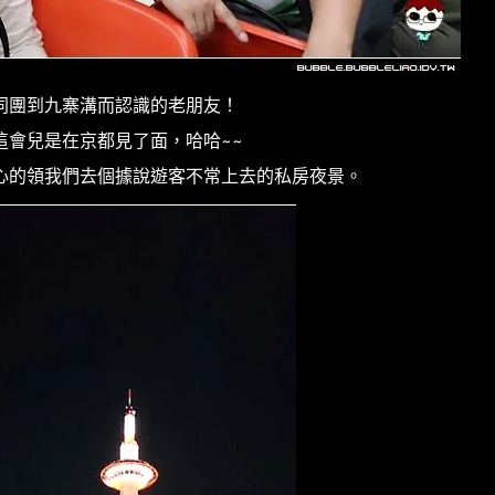
同團到九寨溝而認識的老朋友！
這會兒是在京都見了面，哈哈~~
心的領我們去個據說遊客不常上去的私房夜景。