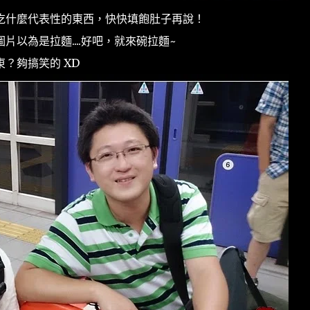
吃什麼代表性的東西，快快填飽肚子再說！
以為是拉麵....好吧，就來碗拉麵~
？夠搞笑的 XD