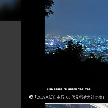
續「
2014京阪自由行-03.伏見稻荷大社の夜
」