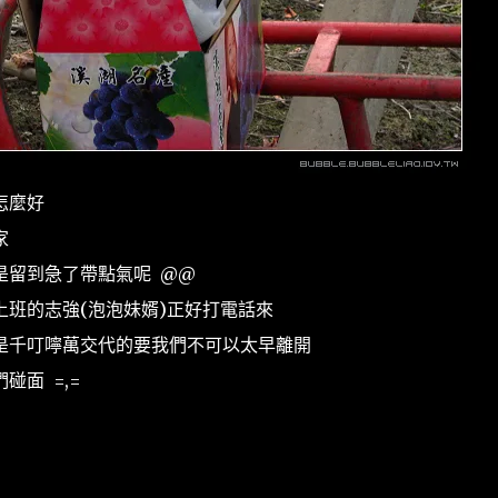
怎麼好
家
是留到急了帶點氣呢 @@
班的志強(泡泡妹婿)正好打電話來
是千叮嚀萬交代的要我們不可以太早離開
面 =,=