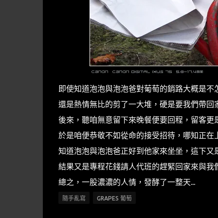
即使知道泡泡與泡泡爸對葡萄的銷路大概是不
還是熱情無比的剪了一大堆，硬是要我們帶回
後來，聽咱無意留下來晚餐便要回程，留客更
於是咱便恭敬不如從命的接受招待，哪知正在上
知道泡泡與泡泡爸正好到他家來坐坐，這下又
結果又是專程花錢請人代班的趕緊回家來與我們碰
總之，一股濃濃的人情，發酵了一整天...
隨手亂寫
GRAPES 葡萄