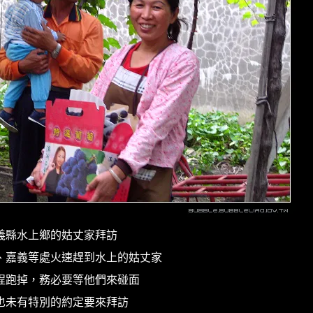
義縣水上鄉的姑丈家拜訪
、嘉義等處火速趕到水上的姑丈家
程跑掉，務必要等他們來碰面
也未有特別的約定要來拜訪