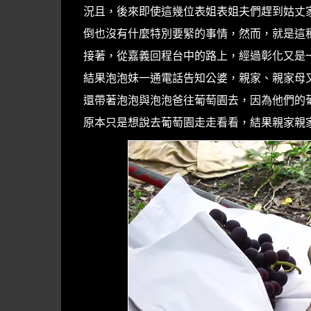
況且，後來即使這幾位表姐表姐夫們趕到姑丈
倒也沒有什麼特別要緊的事情，然而，就是這
接著，從嘉義回程台中的路上，經過彰化又是
結果泡泡妹一通電話告知公婆，親家、親家母
還帶著泡泡與泡泡爸往葡萄園去，因為他們的
原本只是想說去葡萄園走走看看，結果親家親家