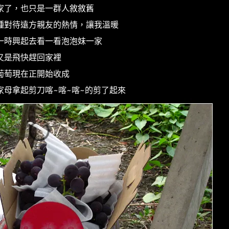
家了，也只是一群人敘敘舊
種對待遠方親友的熱情，讓我溫暖
一時興起去看一看泡泡妹一家
又是飛快趕回家裡
葡萄現在正開始收成
母拿起剪刀喀~喀~喀~的剪了起來