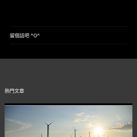
留個話吧 ^O^
張
貼
留
言
熱門文章