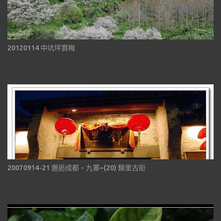
20120114 中坑坪賞梅
20070914-21 邂逅成都‧九寨~(20) 錦里古街