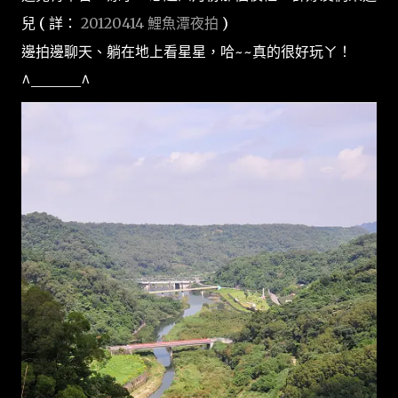
兒 ( 詳：
20120414 鯉魚潭夜拍
)
邊拍邊聊天、躺在地上看星星，哈~~真的很好玩ㄚ！
^_______^