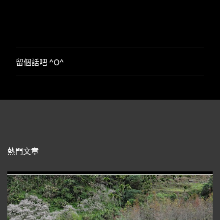
留個話吧 ^O^
張
貼
留
言
熱門文章