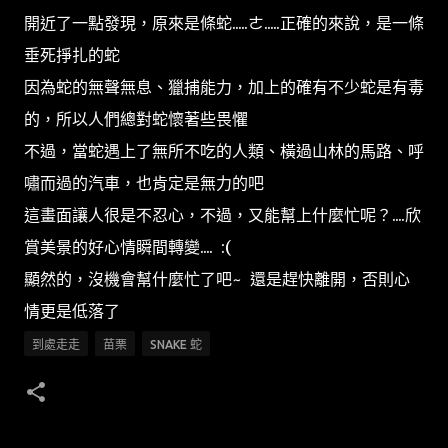
開近了一點發現，原來是條蛇.....ㄜ.....正確的來說，是一條
垂死掙扎的蛇
因為蛇的無聲無息、獵捕能力，加上的確有不少蛇是有毒
的，所以人們總對蛇懷著些畏懼
不過，當蛇遇上了無所不吃的人類、橫過山林的馬路、呼
嘯而過的汽車，也肯定是無力的吧
這畫面讓人很是不忍心，不過，又能幫上什麼忙呢？....欣
賞美景的好心情瞬間轉變.... :(
顯然的，沒機會幫什麼忙了吧~ 還是趕快離開，否則心
情更是低落了
到處走走
苗栗
SNAKE 蛇