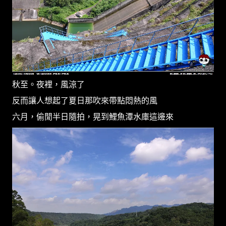
秋至。夜裡，風涼了
反而讓人想起了夏日那吹來帶點悶熱的風
六月，偷閒半日隨拍，晃到鯉魚潭水庫這邊來