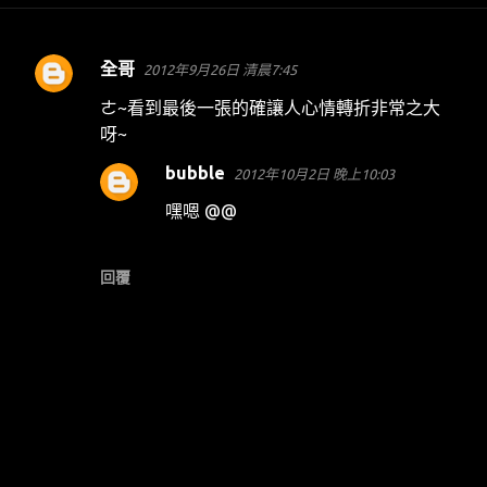
全哥
2012年9月26日 清晨7:45
留
言
ㄜ~看到最後一張的確讓人心情轉折非常之大
呀~
bubble
2012年10月2日 晚上10:03
嘿嗯 @@
回覆