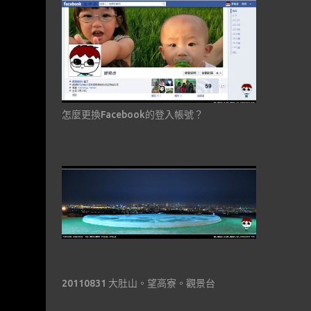
怎麼更換Facebook的登入帳號？
20110831 大肚山。望高寮。觀景台