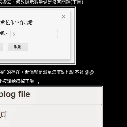
搬去、修改顯示數量倒是沒有問題(下圖)
約約的存在，偏偏就是滑鼠怎麼點也點不著 @@
鈕給擠掉了啦 =,=