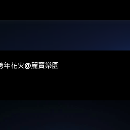
跳到主要內容
ear~跨年花火@麗寶樂園