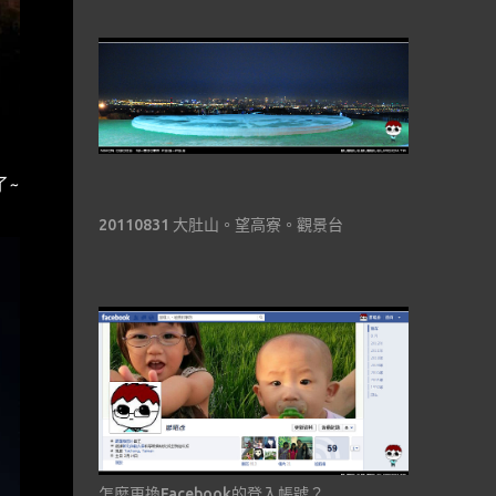
了~
20110831 大肚山。望高寮。觀景台
怎麼更換Facebook的登入帳號？