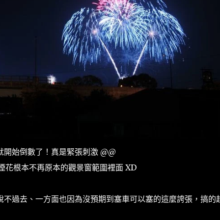
就開始倒數了！真是緊張刺激 @@
r！咦？！煙花根本不再原本的觀景窗範圍裡面 XD
說不過去、一方面也因為沒預期到塞車可以塞的這麼誇張，搞的