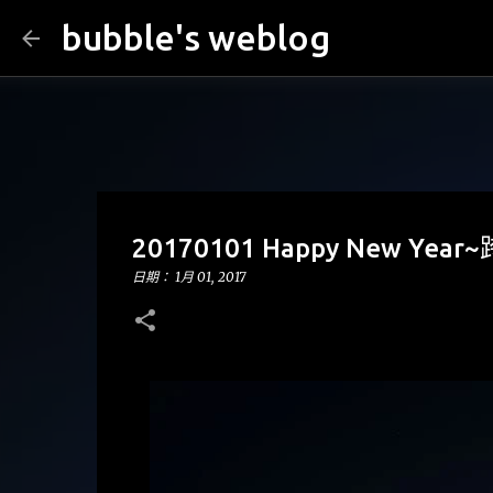
bubble's weblog
20170101 Happy New Y
日期：
1月 01, 2017