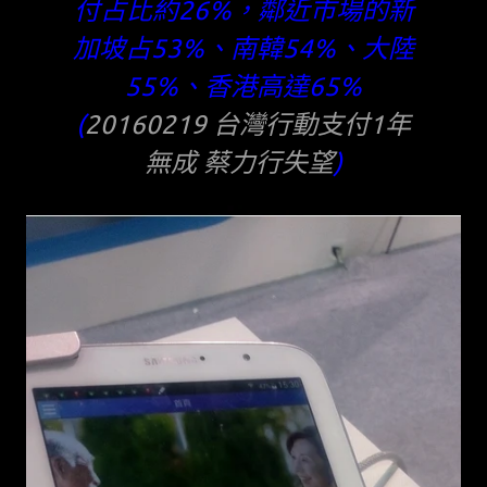
付占比約26%，鄰近市場的新
加坡占53%、南韓54%、大陸
55%、香港高達65%
(
20160219 台灣行動支付1年
無成 蔡力行失望
)