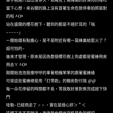
車子剛進八仙山沒多久，就瞧見了兩棵開的好漂亮的櫻花
當下心想，來谷關的路上沒有冒著生命危險停車拍照是對
的啦 ^O^
站在盛開的櫻花樹下，聽到的都是不絕於耳的「嗡
~~~~~」
一開始還有點擔心，是不是附近有哪一窩蜂巢給惹火了？
超可怕的~
後來才發現，原來是因為整個櫻花樹上到處都是蜜蜂飛來
飛去ㄚ ^O^
剛開始泡泡我傻呼呼的拿著相機笨笨的跟著蜜蜂繞
可是這些蜜蜂總是用「打帶跑」的戰術對付我 @@
每一朵花停留的時間都不長，等我取好景對焦完成按下快
門
哇勒~已經飛走了 = = ，實在是捶心肝＞＂＜