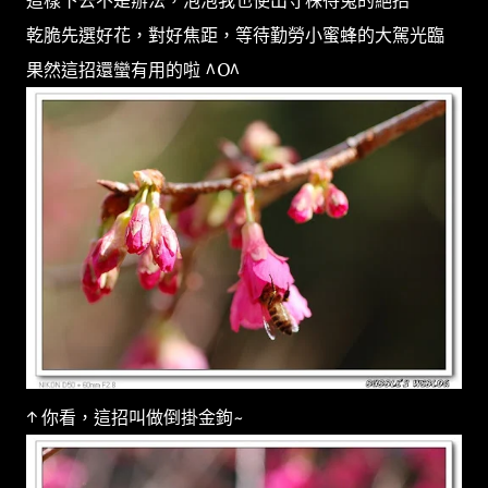
這樣下去不是辦法，泡泡我也使出守株待兔的絕招
乾脆先選好花，對好焦距，等待勤勞小蜜蜂的大駕光臨
果然這招還蠻有用的啦 ^O^
↑ 你看，這招叫做倒掛金鉤~