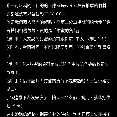
唯一可以稱的上目的的，應該是weibo校長推薦的竹林
卻都還沒有見著個影子 ^^ CC~~
於是我們兩人努力的趕路，從第二停車場就開始快步前進
背著個相機包包，真的是「甜蜜的負荷」~
(迷_甲：人家說的甜蜜的負荷跟你這...不太一樣吧？！)
(迷_乙：對阿對阿，不可以隨便引用，不然會罄竹難書喔
~)
(迷_丙：吼~甜蜜的負荷是成語吼？用成語會導致教育失
敗喔！)
(迷_丁：搞什麼阿！甜蜜的負荷不是成語啦！三隻小豬才
是.....)
(PS:這樣下去沒完沒了，怕天干地支都不夠用，就此打住
吧 @@ )
連走帶跑的趕路，到達竹林的時候，泡泡已經上氣不接下