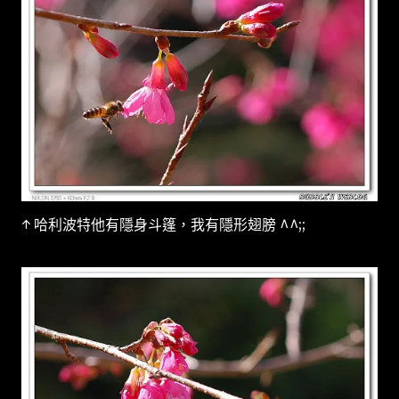
↑ 哈利波特他有隱身斗篷，我有隱形翅膀 ^^;;