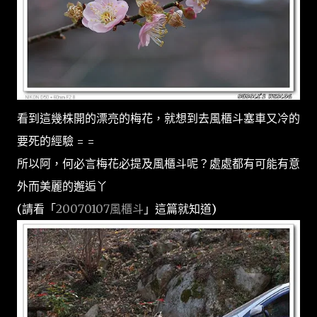
看到這幾株開的漂亮的梅花，就想到去風櫃斗塞車又冷的
要死的經驗 = =
所以阿，何必言梅花必提及風櫃斗呢？處處都有可能有意
外而美麗的邂逅丫
(請看「
20070107風櫃斗
」這篇就知道)