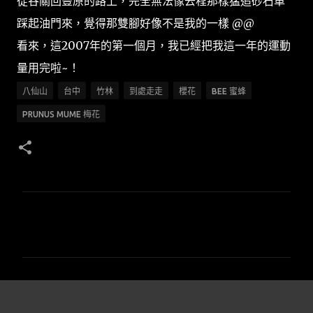
從谷關回豐原的路上，完全無法像去程那樣猛追砂石車
踩起油門來，覺得那雙腳好像不是我的一樣 @@
看來，這2007年的第一個月，我已經把我這一年的運動
量用完啦~！
八仙山
台中
竹林
到處走走
櫻花
BEE 蜜蜂
PRUNUS MUME 梅花
留
言