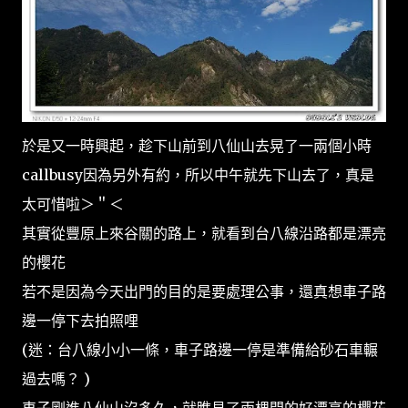
於是又一時興起，趁下山前到八仙山去晃了一兩個小時
callbusy因為另外有約，所以中午就先下山去了，真是
太可惜啦＞＂＜
其實從豐原上來谷關的路上，就看到台八線沿路都是漂亮
的櫻花
若不是因為今天出門的目的是要處理公事，還真想車子路
邊一停下去拍照哩
(迷：台八線小小一條，車子路邊一停是準備給砂石車輾
過去嗎？ )