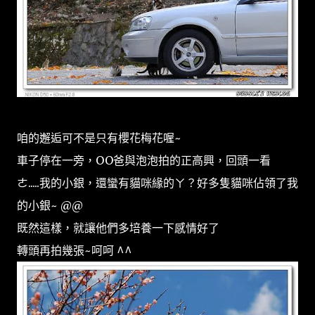
咱的邂逅可不是只有櫻花梅花喔~
車子停在一旁，OO爸與泡泡拍的正高興，回頭一看
ㄜ.....我的小銀，還蠻有貓咪緣的ㄚ？好多隻貓咪佔領了我
的小銀~ @@
既然這樣，就讓他們多培養一下感情好了
轉頭再拍幾張~呵呵 ^^