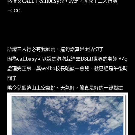
然後又CALL了callbusy兄，於是，就成了三人行啦
~CCC
所謂三人行必有我師焉，這句話真是太貼切了
因為callbusy可以說是泡泡栽進去DSLR世界的老師 ^^;;
處理完正事，與weibo校長略談一會兒，就已經是午後時
間了
瞧今兒個這山上空氣好、天氣好，簡直是好的一蹋糊塗