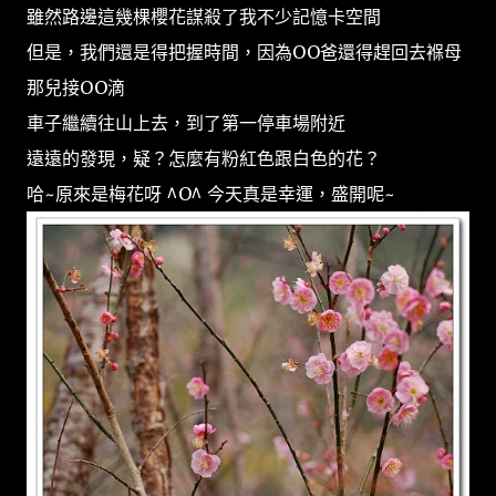
雖然路邊這幾棵櫻花謀殺了我不少記憶卡空間
但是，我們還是得把握時間，因為OO爸還得趕回去褓母
那兒接OO滴
車子繼續往山上去，到了第一停車場附近
遠遠的發現，疑？怎麼有粉紅色跟白色的花？
哈~原來是梅花呀 ^O^ 今天真是幸運，盛開呢~