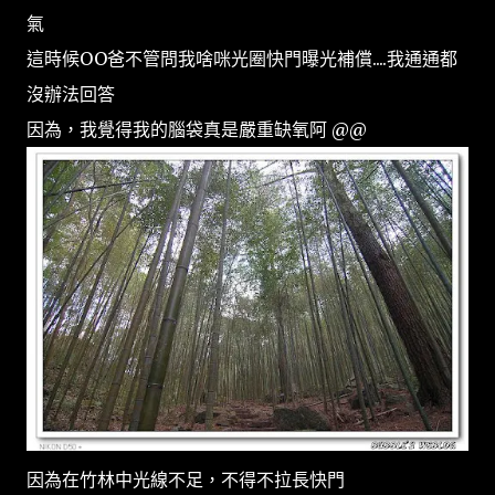
氣
這時候OO爸不管問我啥咪光圈快門曝光補償....我通通都
沒辦法回答
因為，我覺得我的腦袋真是嚴重缺氧阿 @@
因為在竹林中光線不足，不得不拉長快門