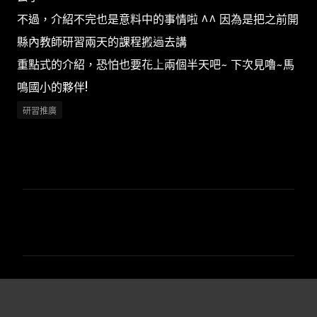
不過，介紹不完也是意料中的事情啦 ^^ 因為是把之前開
縣內教師研習兩天的課程搬過去講
重點式的介紹，恐怕也要花上兩個半天吧~ 下次見嚕~馬
鳴國小的夥伴!
研習推廣
留
言