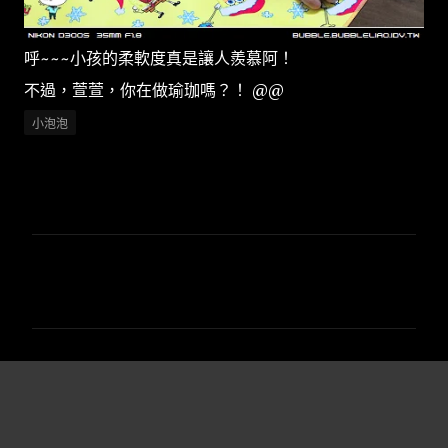
呼~~~小孩的柔軟度真是讓人羨慕阿！
不過，萱萱，你在做瑜珈嗎？！ @@
小泡泡
留
言