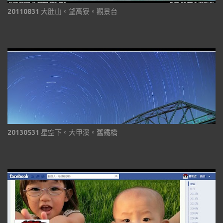
20110831 大肚山。望高寮。觀景台
20130531 星空下。大甲溪。舊鐵橋