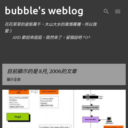
bubble's weblog
跳到主要內容
花花草草的姿態萬千、大山大水的風情萬種，所以我
愛 :)
AND 歡迎來逛逛，既然來了，留個話吧 ^O^
目前顯示的是 8月, 2006的文章
顯示全部
發
表
文