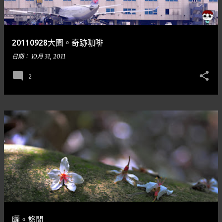
章
20110928大園。奇跡咖啡
日期：
10月 31, 2011
2
曬。悠閒