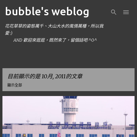
bubble's weblog
跳到主要內容
花花草草的姿態萬千、大山大水的風情萬種，所以我
愛 :)
AND 歡迎來逛逛，既然來了，留個話吧 ^O^
目前顯示的是 10月, 2011的文章
顯示全部
發
表
文