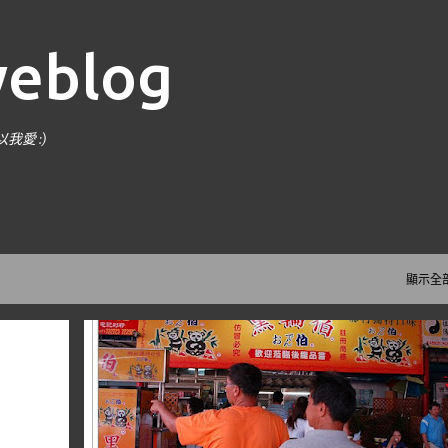
跳到主要內容
weblog
愛 :)
^
顯示全
到處走走
苗栗
DELICACIES 美食