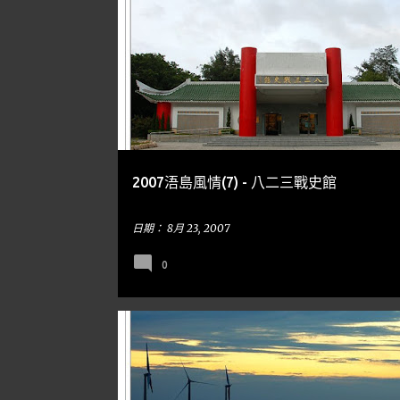
到處走走
金門
2007浯島風情(7) - 八二三戰史館
日期：
8月 23, 2007
0
台中
到處走走
高美濕地
NIGHT SCENES 夜景