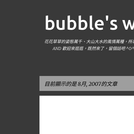
bubble's 
花花草草的姿態萬千、大山大水的風情萬種，所以我
AND 歡迎來逛逛，既然來了，留個話吧 ^O
目前顯示的是 8月, 2007的文章
發
到處走走
新竹
表
文