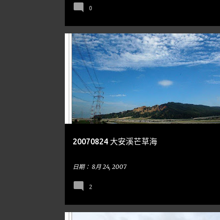
0
台中
后里
到處走走
BRIDGE 橋樑
MISCANTHUS 芒草
RAILWAY 鐵道
20070824 大安溪芒草海
日期：
8月 24, 2007
2