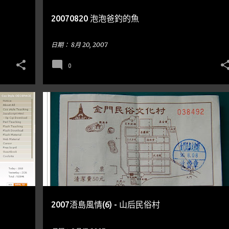
20070820 泡泡爸釣的魚
日期：
8月 20, 2007
0
到處走走
金門
2007浯島風情(6) - 山后民俗村