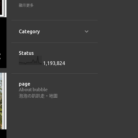
1
22
顯示更多
1
1月 2022
16
21
Category
8
2月 2021
8
1月 2021
Status
8
20
1,193,824
3
12月 2020
5
11月 2020
page
About bubble
3
18
泡泡の趴趴走。地圖
2
2月 2018
1
1月 2018
31
17
5
9月 2017