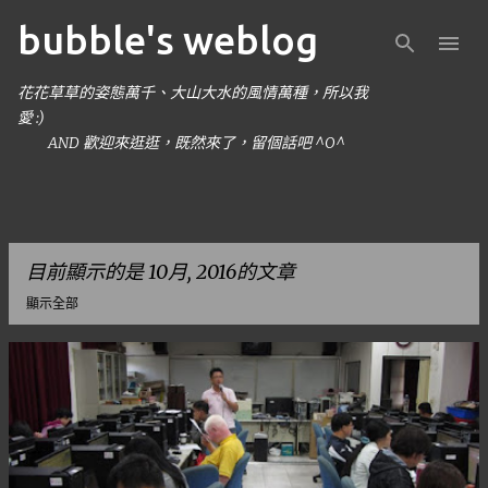
bubble's weblog
跳到主要內容
花花草草的姿態萬千、大山大水的風情萬種，所以我
愛 :)
AND 歡迎來逛逛，既然來了，留個話吧 ^O^
目前顯示的是 10月, 2016的文章
顯示全部
發
表
文