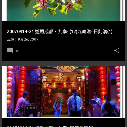
20070914-21 邂逅成都‧九寨~(12)九寨溝~日則溝(1)
日期：
9月 26, 2007
0