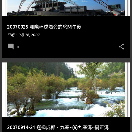
20070925 洲際棒球場旁的悠閒午後
日期：
9月 26, 2007
0
20070914-21 邂逅成都‧九寨~(9)九寨溝~樹正溝