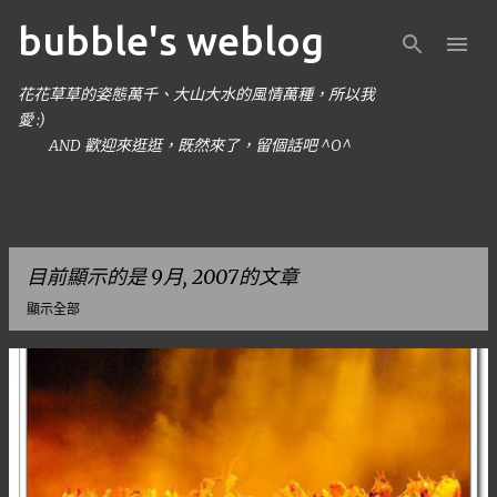
bubble's weblog
跳到主要內容
花花草草的姿態萬千、大山大水的風情萬種，所以我
愛 :)
AND 歡迎來逛逛，既然來了，留個話吧 ^O^
目前顯示的是 9月, 2007的文章
顯示全部
發
表
文