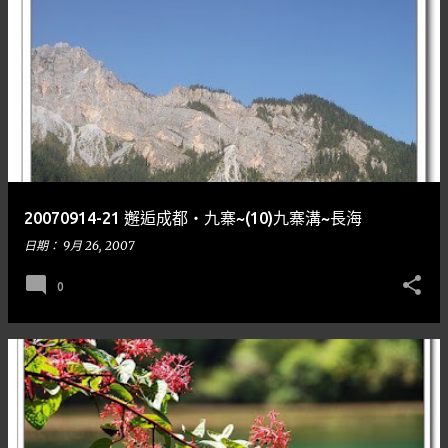
20070914-21 邂逅成都‧九寨~(10)九寨溝~長海
日期：
9月 26, 2007
0