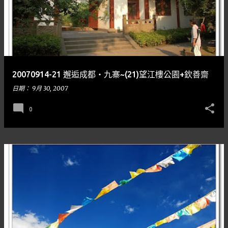
20070914-21 邂逅成都‧九寨~(21)望江樓公園+欽善齋
日期：
9月 30, 2007
0