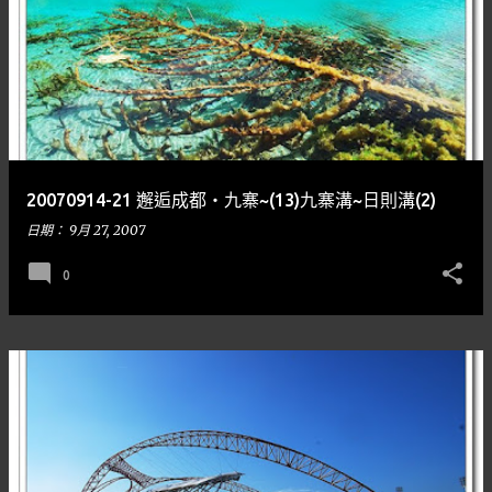
20070914-21 邂逅成都‧九寨~(13)九寨溝~日則溝(2)
日期：
9月 27, 2007
0