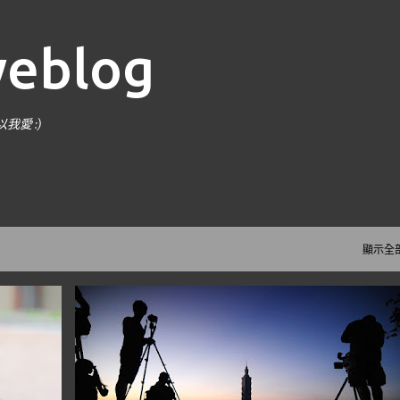
跳到主要內容
weblog
愛 :)
^
顯示全
台北
暮色
隨手亂寫