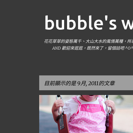
bubble's 
花花草草的姿態萬千、大山大水的風情萬種，所以我
AND 歡迎來逛逛，既然來了，留個話吧 ^O
目前顯示的是 9月, 2011的文章
發
小泡泡
表
文