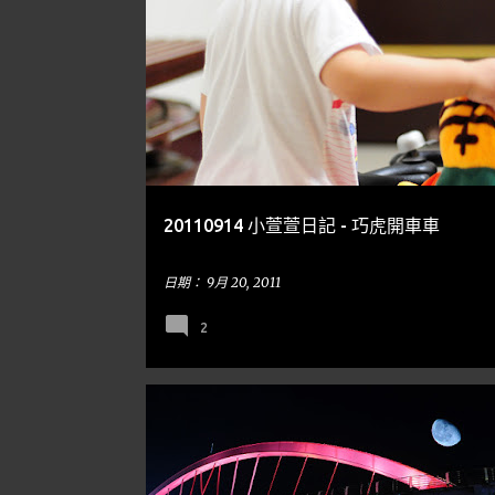
小泡泡
20110914 小萱萱日記 - 巧虎開車車
日期：
9月 20, 2011
2
台北
隨手亂寫
BRIDGE 橋樑
COMPOSITION 
MOON 月亮