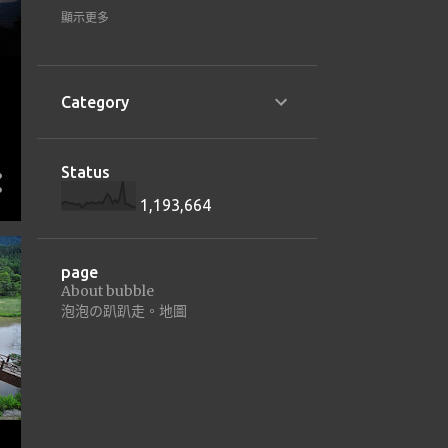
1
22
顯示更多
1
1月 2022
16
21
Category
8
2月 2021
8
1月 2021
Status
8
20
1,193,664
3
12月 2020
5
11月 2020
page
About bubble
3
18
泡泡の趴趴走。地圖
2
2月 2018
1
1月 2018
31
17
5
9月 2017