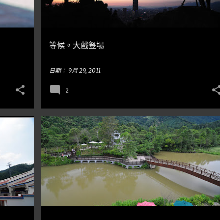
等候。大戲豋場
日期：
9月 29, 2011
2
苗栗
隨手亂寫