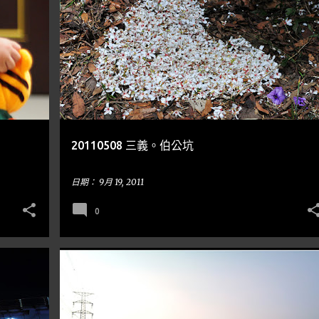
到處走走
油桐花
苗栗
20110508 三義。伯公坑
日期：
9月 19, 2011
0
合成
車軌
到處走走
MISCANTHUS 芒草
+
+
NIGHT SCENES 夜景