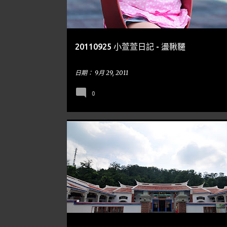
章
20110925 小萱萱日記 - 盪鞦韆
日期：
9月 29, 2011
0
到處走走
花燈
苗栗
SPIDER 蜘蛛