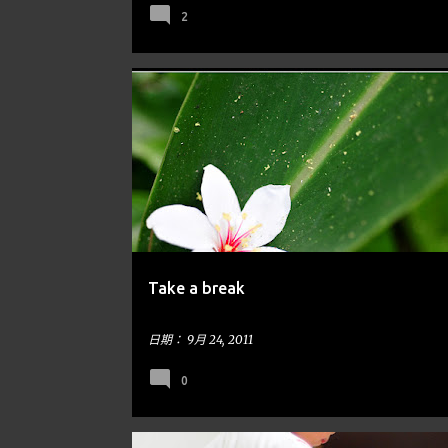
2
油桐花
苗栗
隨手亂寫
Take a break
日期：
9月 24, 2011
0