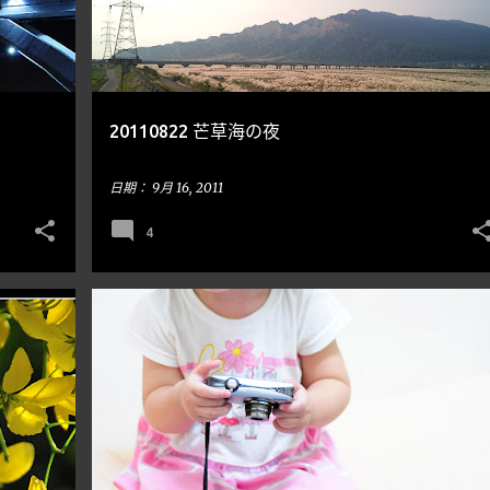
20110822 芒草海の夜
日期：
9月 16, 2011
4
小泡泡