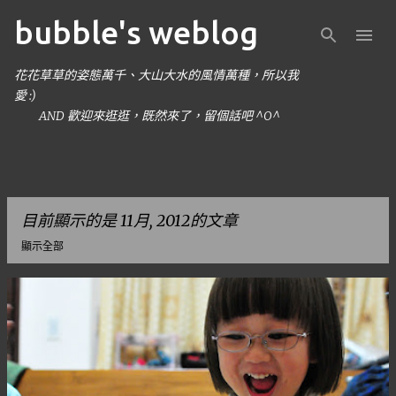
bubble's weblog
跳到主要內容
花花草草的姿態萬千、大山大水的風情萬種，所以我
愛 :)
AND 歡迎來逛逛，既然來了，留個話吧 ^O^
目前顯示的是 11月, 2012的文章
顯示全部
發
表
文