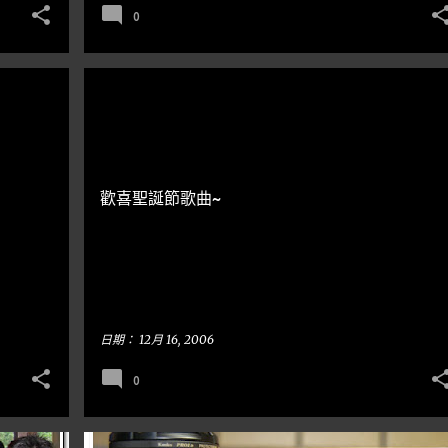
0
隨手亂寫
歡喜聖誕節歌曲~
日期：
12月 16, 2006
0