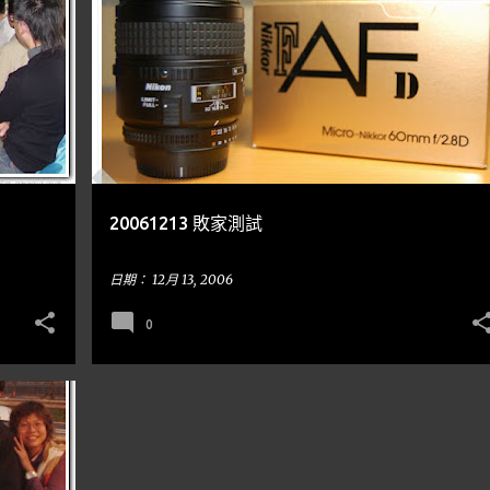
隨手亂寫
20061213 敗家測試
日期：
12月 13, 2006
0