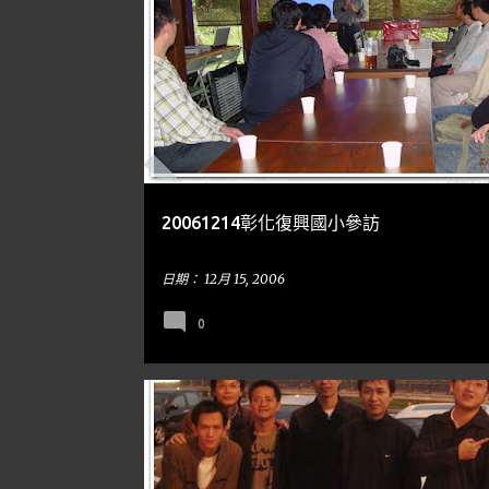
彰化
隨手亂寫
20061214彰化復興國小參訪
日期：
12月 15, 2006
0
屏東
隨手亂寫