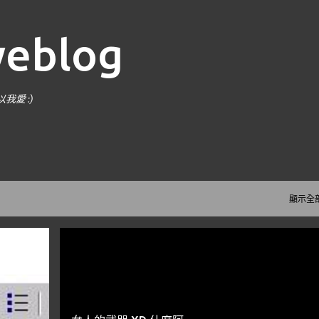
跳到主要內容
weblog
愛 :)
^
顯示全
隨手亂寫