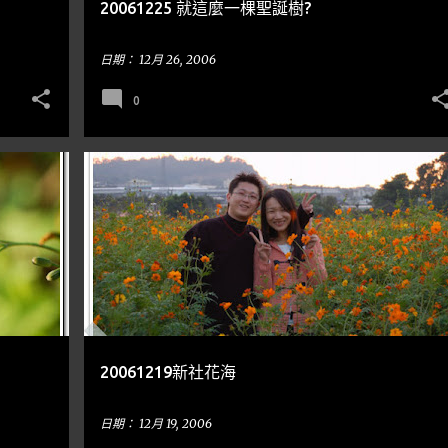
20061225 就這麼一棵聖誕樹?
日期：
12月 26, 2006
0
台中
到處走走
波斯菊
鼠尾草
OIL CAULIFLOWER 油菜花
SUNFLOWER 向日葵
+
20061219新社花海
日期：
12月 19, 2006