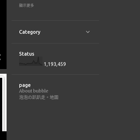
1
22
顯示更多
1
1月 2022
16
21
Category
8
2月 2021
8
1月 2021
Status
8
20
1,193,459
3
12月 2020
5
11月 2020
page
About bubble
3
18
泡泡の趴趴走。地圖
2
2月 2018
1
1月 2018
31
17
5
9月 2017